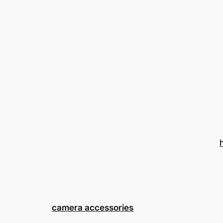
Saltar
al
contenido
camera accessories