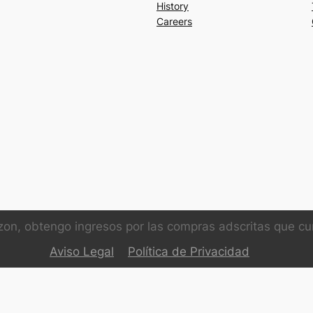
History
Careers
on, obtengo ingresos por las compras adscritas que cum
Aviso Legal
Política de Privacidad